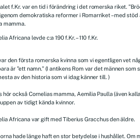
alet f.Kr. var en tid i förändring i det romerska riket. ”
igenom demokratiska reformer i Romarriket – med stöd a
va mamma.
lia Africana levde c:a 190 f.Kr. – 110 f.Kr.
ar den första romerska kvinna som vi egentligen vet någ
bara är ”ett namn.” (I antikens Rom var det männen som
esta av den historia som vi idag känner till. )
s hör också Cornelias mamma, Aemilia Paulla (även kalla
gruppen av tidigt kända kvinnor.
lia Africana var gift med Tiberius Gracchus den äldre.
orna hade länge haft en stor betydelse i hushållet. Om 