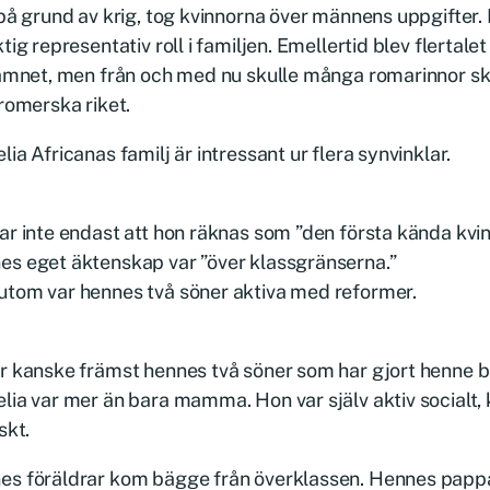
 på grund av krig, tog kvinnorna över männens uppgifte
ktig representativ roll i familjen. Emellertid blev flertal
namnet, men från och med nu skulle många romarinnor sk
 romerska riket.
lia Africanas familj är intressant ur flera synvinklar.
ar inte endast att hon räknas som ”den första kända kvi
es eget äktenskap var ”över klassgränserna.”
utom var hennes två söner aktiva med reformer.
är kanske främst hennes två söner som har gjort henne
lia var mer än bara mamma. Hon var själv aktiv socialt, k
skt.
es föräldrar kom bägge från överklassen. Hennes pappa