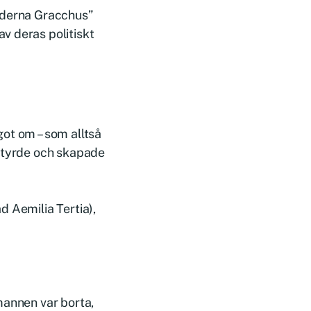
Bröderna Gracchus”
v deras politiskt
ot om – som alltså
 styrde och skapade
d Aemilia Tertia),
mannen var borta,