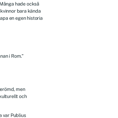
r. Många hade också
et kvinnor bara kända
apa en egen historia
nnan i Rom.”
 berömd, men
ulturellt och
 var Publius