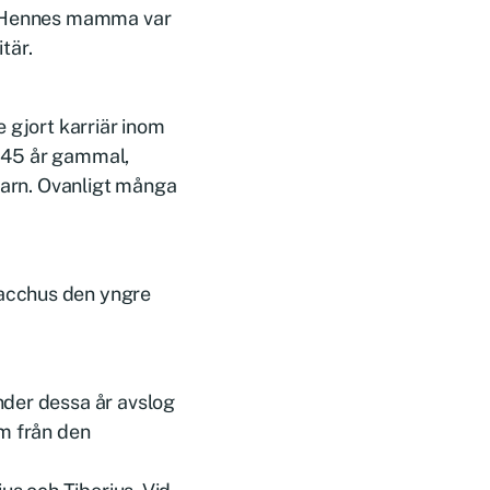
r. Hennes mamma var
tär.
 gjort karriär inom
r 45 år gammal,
 barn. Ovanligt många
acchus den yngre
nder dessa år avslog
om från den