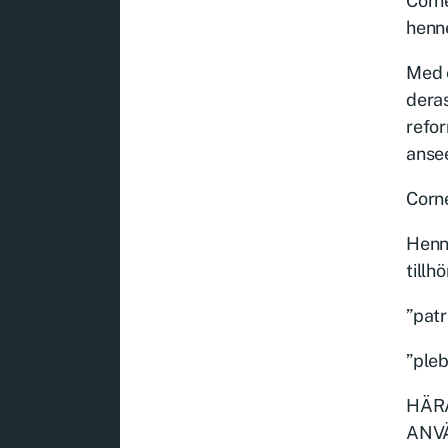
Corne
henne
Med e
deras
refor
anse
Corne
Henne
tillh
”patr
”pleb
HÄRA
ANVÄ