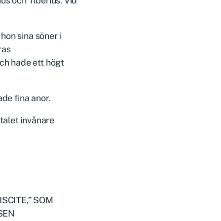
us och Tiberius. Vid
hon sina söner i
ras
och hade ett högt
ade fina anor.
talet invånare
SCITE,” SOM
SEN