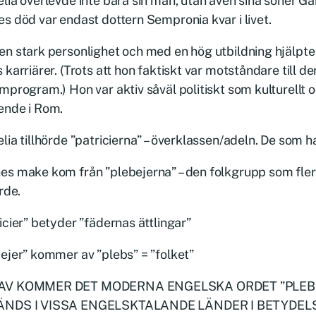
lia överlevde inte bara sin man, utan även sina söner Gai
s död var endast dottern Sempronia kvar i livet.
n stark personlighet och med en hög utbildning hjälpte 
 karriärer. (Trots att hon faktiskt var motståndare till de
mprogram.) Hon var aktiv såväl politiskt som kulturellt 
ende i Rom.
lia tillhörde ”patricierna” – överklassen/adeln. De som h
s make kom från ”plebejerna” – den folkgrupp som fler
örde.
icier” betyder ”fädernas ättlingar”
ejer” kommer av ”plebs” = ”folket”
V KOMMER DET MODERNA ENGELSKA ORDET ”PLEBI
NDS I VISSA ENGELSKTALANDE LÄNDER I BETYDEL