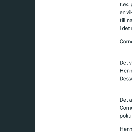
t.ex.
en vi
till 
i det
Corne
Det v
Henn
Dess
Det 
Corne
politi
Henn