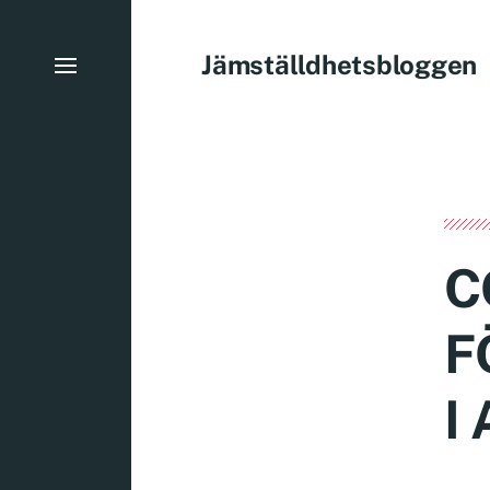
Jämställdhetsbloggen
C
F
I