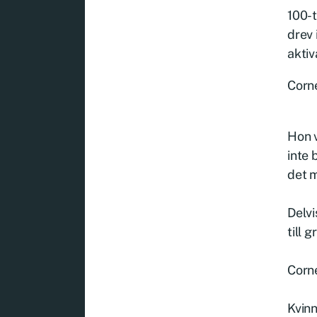
100-t
drev 
akti
Corne
Hon v
inte 
det m
Delvi
till 
Corne
Kvinn