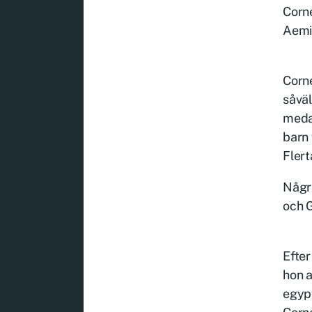
Corn
Aemil
Corne
såväl
medan
barn 
Flert
Någr
och 
Efter
hon a
egypt