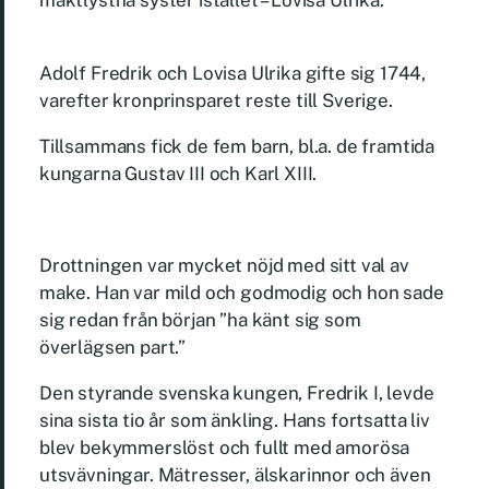
maktlystna syster istället – Lovisa Ulrika.
Adolf Fredrik och Lovisa Ulrika gifte sig 1744,
varefter kronprinsparet reste till Sverige.
Tillsammans fick de fem barn, bl.a. de framtida
kungarna Gustav III och Karl XIII.
Drottningen var mycket nöjd med sitt val av
make. Han var mild och godmodig och hon sade
sig redan från början ”ha känt sig som
överlägsen part.”
Den styrande svenska kungen, Fredrik I, levde
sina sista tio år som änkling. Hans fortsatta liv
blev bekymmerslöst och fullt med amorösa
utsvävningar. Mätresser, älskarinnor och även