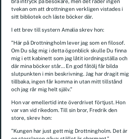
bra intryck på besökare, men det råder ingen
tvekan om att drottningen verkligen vistades i
sitt bibliotek och läste böcker där.
I ett brev till systern Amalia skrev hon:
”Här på Drottningholm lever jag som en filosof.
Om Du såg mig i detta ögonblick skulle Du finna
mig i ett kabinett som jag låtit iordningställa och
där mina böcker står… En god fåtölj får bilda
slutpunkten i min beskrivning. Jag har dragit mig
tillbaka, ingen får komma in utan mitt tillstånd
och jag rår mig helt själv.”
Hon var emellertid inte överdrivet förtjust. Hon
var van vid rikedom. Till sin bror, Fredrik den
store, skrev hon:
”Kungen har just gett mig Drottningholm. Det är
en storslagen gåva; stället är charmant.”