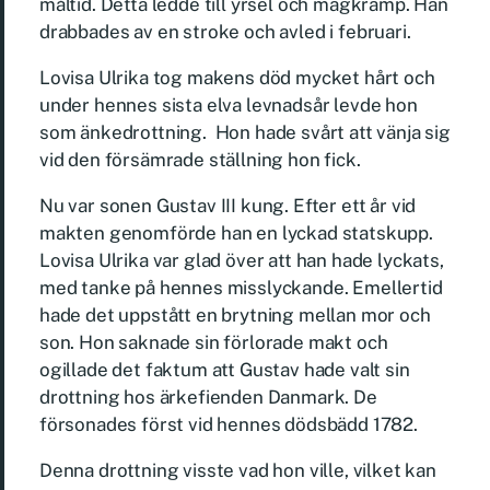
måltid. Detta ledde till yrsel och magkramp. Han
drabbades av en stroke och avled i februari.
Lovisa Ulrika tog makens död mycket hårt och
under hennes sista elva levnadsår levde hon
som änkedrottning. Hon hade svårt att vänja sig
vid den försämrade ställning hon fick.
Nu var sonen Gustav III kung. Efter ett år vid
makten genomförde han en lyckad statskupp.
Lovisa Ulrika var glad över att han hade lyckats,
med tanke på hennes misslyckande. Emellertid
hade det uppstått en brytning mellan mor och
son. Hon saknade sin förlorade makt och
ogillade det faktum att Gustav hade valt sin
drottning hos ärkefienden Danmark. De
försonades först vid hennes dödsbädd 1782.
Denna drottning visste vad hon ville, vilket kan