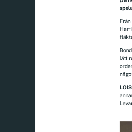
spel
Från
Harri
fläkt
Bond 
lätt
orden
något
LOI
annan
Levan