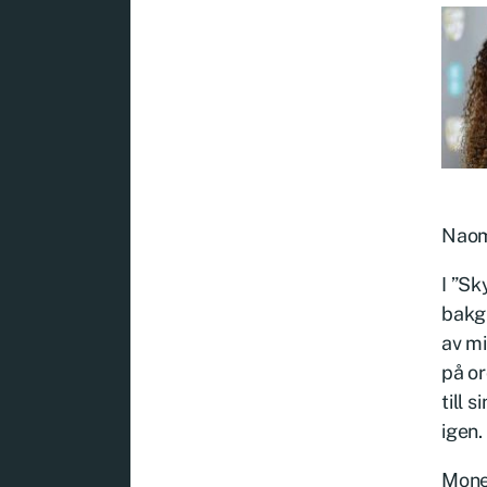
Naom
I ”Sk
bakgr
av mi
på or
till 
igen.
Money