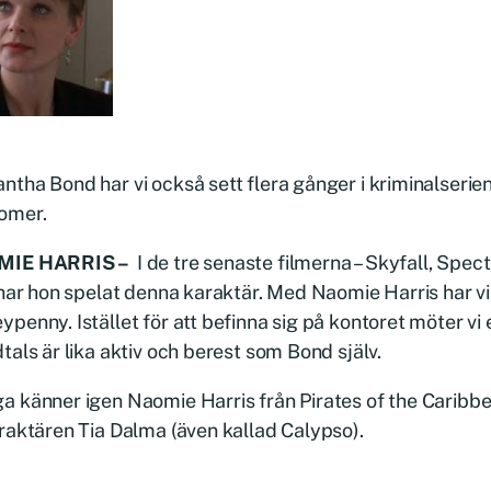
tha Bond har vi också sett flera gånger i kriminalserie
omer.
MIE HARRIS –
I de tre senaste filmerna – Skyfall, Spec
 har hon spelat denna karaktär. Med Naomie Harris har vi 
penny. Istället för att befinna sig på kontoret möter vi
tals är lika aktiv och berest som Bond själv.
 känner igen Naomie Harris från Pirates of the Caribb
raktären Tia Dalma (även kallad Calypso).