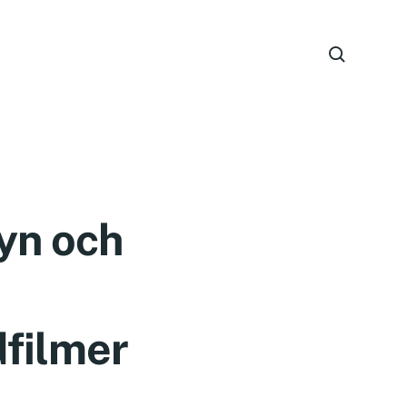
syn och
dfilmer