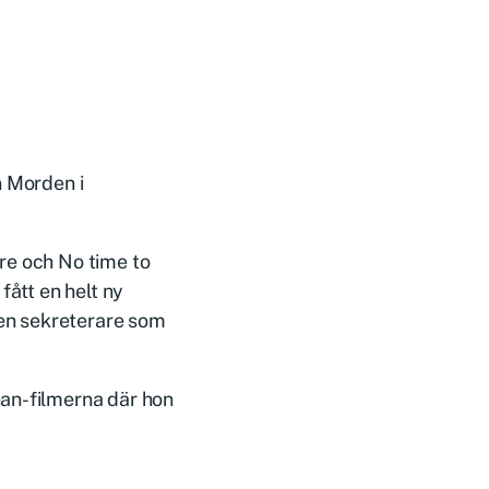
n Morden i
tre och No time to
fått en helt ny
 en sekreterare som
ean-filmerna där hon