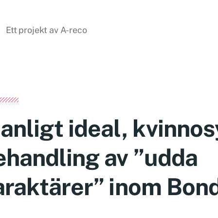
Ett projekt av A-reco
anligt ideal, kvinno
ehandling av ”udda
araktärer” inom Bon