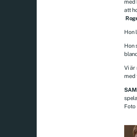
med h
att h
Rog
Hon 
Hon 
bland
Vi ä
med t
SAM
spela
Foto