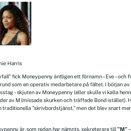
ie Harris
yfall” fick Moneypenny äntligen ett förnamn – Eve – och f
und som en operativ medarbetare på fältet. I början av 
sstag – skjuten av Moneypenny (eller skulle vi kalla hen
der av M (missade skurken och träffade Bond istället). 
sin traditionella ”skrivbordstjänst,” men det blev snart me
penny är, som redan har nämnts, sekreterare till
”M”
–