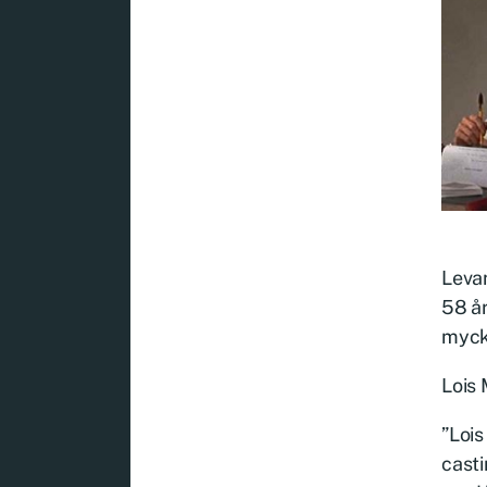
Levan
58 år
mycke
Lois 
”Lois
casti