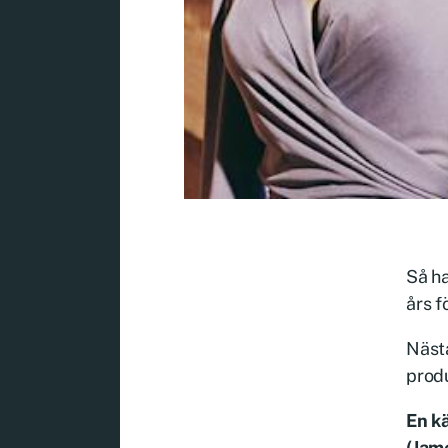
Så ha
års fö
Nästa
produ
En k
(Jam