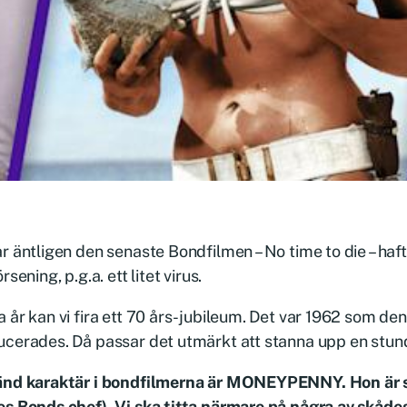
r äntligen den senaste Bondfilmen – No time to die – haf
rsening, p.g.a. ett litet virus.
 år kan vi fira ett 70 års-jubileum. Det var 1962 som den
cerades. Då passar det utmärkt att stanna upp en stund
änd karaktär i bondfilmerna är MONEYPENNY. Hon är s
es Bonds chef). Vi ska titta närmare på några av skåd