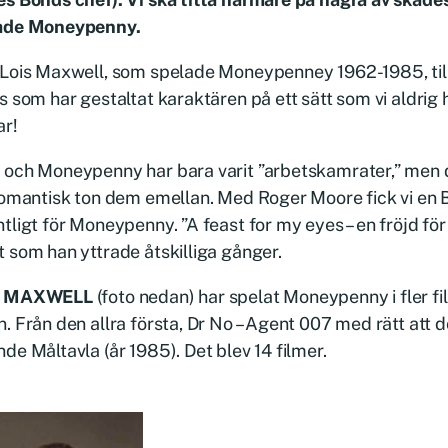
ade Moneypenny.
 Lois Maxwell, som spelade Moneypenney 1962-1985, ti
s som har gestaltat karaktären på ett sätt som vi aldrig h
ar!
och Moneypenny har bara varit ”arbetskamrater,” men det
 romantisk ton dem emellan. Med Roger Moore fick vi e
tligt för Moneypenny. ”A feast for my eyes – en fröjd fö
 som han yttrade åtskilliga gånger.
S MAXWELL
(foto nedan) har spelat Moneypenny i fler f
. Från den allra första, Dr No – Agent 007 med rätt att dö
de Måltavla (år 1985). Det blev 14 filmer.