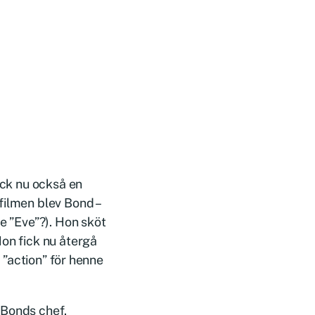
ick nu också en
filmen blev Bond –
ne ”Eve”?). Hon sköt
Hon fick nu återgå
r ”action” för henne
 Bonds chef.