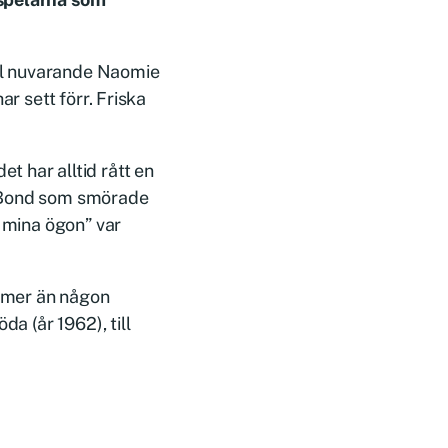
ll nuvarande Naomie
ar sett förr. Friska
 har alltid rått en
n Bond som smörade
r mina ögon” var
ilmer än någon
da (år 1962), till