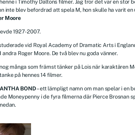
enne i Timothy Daltons filmer. Jag tror det var en stor 
on inte blev befordrad att spela M, hon skulle ha varit en
er Moore
levde 1927-2007.
studerade vid Royal Academy of Dramatic Arts i Englan
 andra Roger Moore. De två blev nu goda vänner.
r nog många som främst tänker på Lois när karaktären
anke på hennes 14 filmer.
ANTHA BOND
– ett lämpligt namn om man spelar i en 
de Moneypenny i de fyra filmerna där Pierce Brosnan s
 nedan.