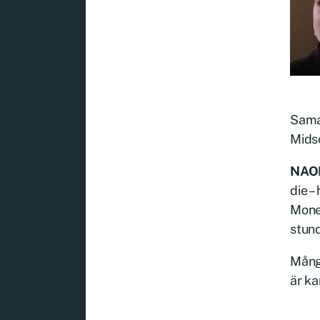
Saman
Mids
NAO
die –
Money
stund
Många
är ka