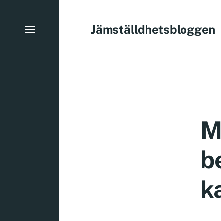
Jämställdhetsbloggen
M
b
k