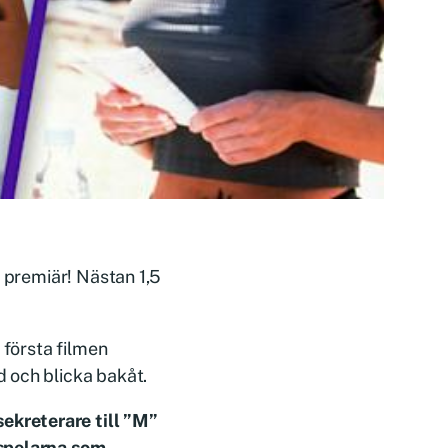
t premiär! Nästan 1,5
 första filmen
 och blicka bakåt.
ekreterare till ”M”
espelarna som