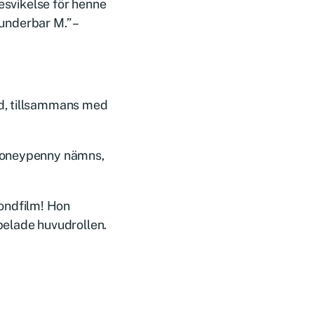
besvikelse för henne
 underbar M.” –
d
, tillsammans med
 Moneypenny nämns,
bondfilm! Hon
pelade huvudrollen.