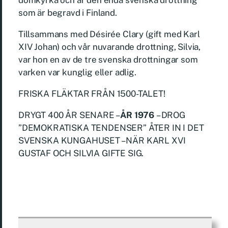
domkyrka och är den enda svenska drottning
som är begravd i Finland.
Tillsammans med Désirée Clary (gift med Karl
XIV Johan) och vår nuvarande drottning, Silvia,
var hon en av de tre svenska drottningar som
varken var kunglig eller adlig.
FRISKA FLÄKTAR FRÅN 1500-TALET!
DRYGT 400 ÅR SENARE –
ÅR 1976
– DROG
”DEMOKRATISKA TENDENSER” ÅTER IN I DET
SVENSKA KUNGAHUSET – NÄR KARL XVI
GUSTAF OCH SILVIA GIFTE SIG.