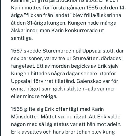
kammarjungfru på Stockholms slott. Erik och
Karin möttes för första gången 1565 och den 14-
åriga ”flickan från landet” blev frilla/älskarinna
åt den 31-åriga kungen. Kungen hade många
älskarinnor, men Karin konkurrerade ut
samtliga.
1567 skedde Sturemorden på Uppsala slott, där
sex personer, varav tre ur Stureätten, dödades i
fängelset. Ett av morden begicks av Erik själv.
Kungen hittades några dagar senare utanför
Uppsala i förvirrat tillstånd. Galenskap var för
övrigt något som gick i släkten – alla var mer
eller mindre tokiga.
1568 gifte sig Erik offentligt med Karin
Månsdotter. Måttet var nu rågat. Att Erik valde
någon med så låg status var ett hån mot adeln.
Erik avsattes och hans bror Johan blev kung