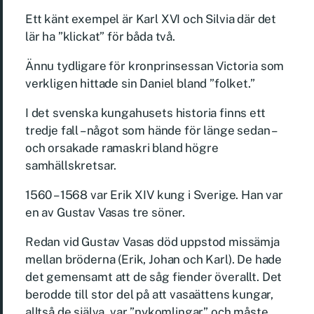
Ett känt exempel är Karl XVI och Silvia där det
lär ha ”klickat” för båda två.
Ännu tydligare för kronprinsessan Victoria som
verkligen hittade sin Daniel bland ”folket.”
I det svenska kungahusets historia finns ett
tredje fall – något som hände för länge sedan –
och orsakade ramaskri bland högre
samhällskretsar.
1560 – 1568 var Erik XIV kung i Sverige. Han var
en av Gustav Vasas tre söner.
Redan vid Gustav Vasas död uppstod missämja
mellan bröderna (Erik, Johan och Karl). De hade
det gemensamt att de såg fiender överallt. Det
berodde till stor del på att vasaättens kungar,
alltså de själva, var ”nykomlingar” och måste