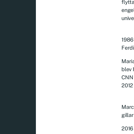
flytt
engel
unive
1986 
Ferdi
Maria
blev 
CNN i
2012 
Marc
gillar
2016 