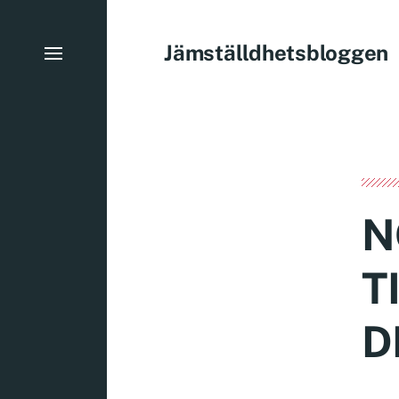
Jämställdhetsbloggen
N
T
D