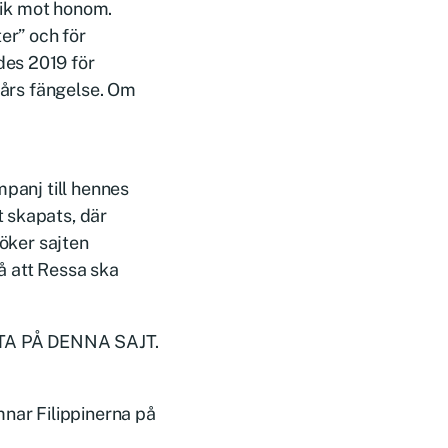
itik mot honom.
er” och för
des 2019 för
x års fängelse. Om
mpanj till hennes
 skapats, där
söker sajten
å att Ressa ska
A PÅ DENNA SAJT.
mnar Filippinerna på