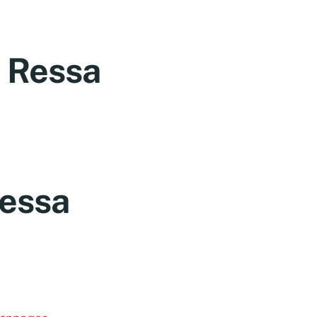
a Ressa
ressa