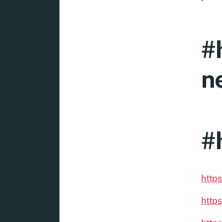
#
n
#
https
https