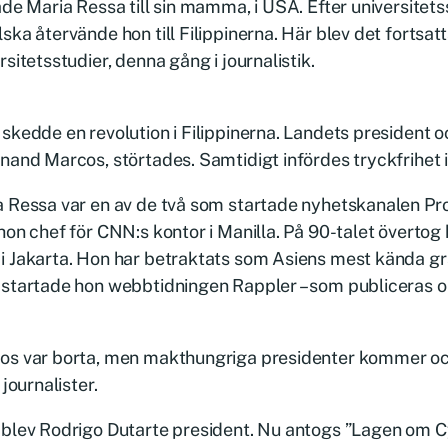
ade Maria Ressa till sin mamma, i USA. Efter universitetss
ska återvände hon till Filippinerna. Här blev det fortsat
rsitetsstudier, denna gång i journalistik.
skedde en revolution i Filippinerna. Landets president oc
nand Marcos, störtades. Samtidigt infördes tryckfrihet i
 Ressa var en av de två som startade nyhetskanalen Pr
hon chef för CNN:s kontor i Manilla. På 90-talet övertog
 Jakarta. Hon har betraktats som Asiens mest kända grä
startade hon webbtidningen Rappler – som publiceras on
os var borta, men makthungriga presidenter kommer oc
 journalister.
blev Rodrigo Dutarte president. Nu antogs ”Lagen om Cy