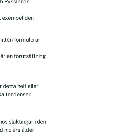
ch Rysslands
ill exempel den
ittén formulerar
 är en förutsättning
 detta helt eller
ska tendenser.
os släktingar i den
 nio års ålder