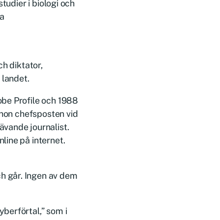
tudier i biologi och
ta
h diktator,
 landet.
obe Profile och 1988
 hon chefsposten vid
vande journalist.
line på internet.
h går. Ingen av dem
berförtal,” som i