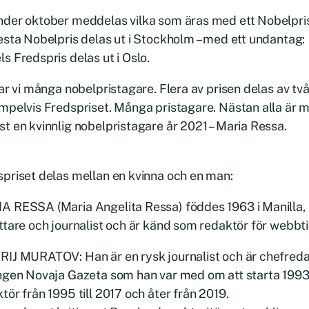
nder oktober meddelas vilka som äras med ett Nobelpri
esta Nobelpris delas ut i Stockholm – med ett undantag:
s Fredspris delas ut i Oslo.
har vi många nobelpristagare. Flera av prisen delas av två
mpelvis Fredspriset. Många pristagare. Nästan alla är 
t en kvinnlig nobelpristagare år 2021 – Maria Ressa.
priset delas mellan en kvinna och en man:
 RESSA (Maria Angelita Ressa) föddes 1963 i Manilla, F
ttare och journalist och är känd som redaktör för webbt
IJ MURATOV: Han är en rysk journalist och är chefreda
ngen Novaja Gazeta som han var med om att starta 1993
tör från 1995 till 2017 och åter från 2019.