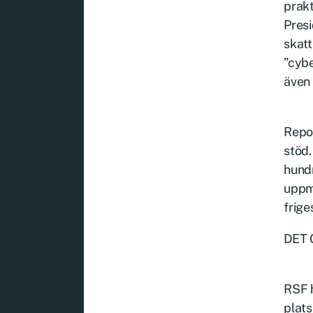
prakt
Presi
skat
”cybe
även 
Repor
stöd.
hundr
uppma
frige
DET 
RSF h
plats