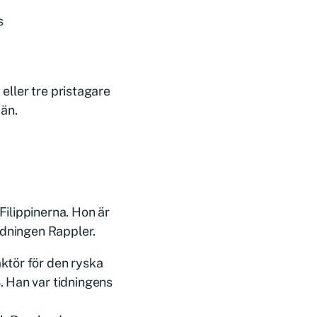
s
 eller tre pristagare
män.
ilippinerna. Hon är
idningen Rappler.
ktör för den ryska
. Han var tidningens