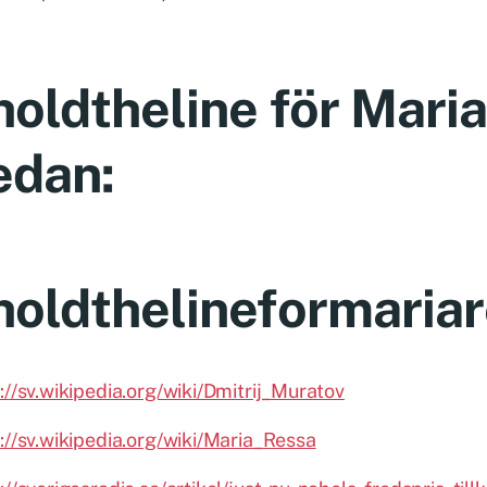
holdtheline för Mari
edan:
holdthelineformaria
://sv.wikipedia.org/wiki/Dmitrij_Muratov
://sv.wikipedia.org/wiki/Maria_Ressa