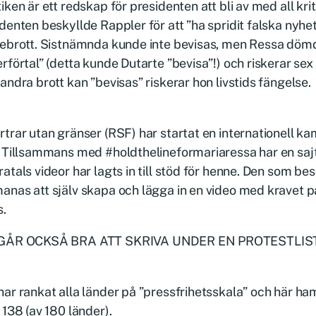
iken är ett redskap för presidenten att bli av med all kr
denten beskyllde Rappler för att ”ha spridit falska nyhet
tebrott. Sistnämnda kunde inte bevisas, men Ressa döm
rförtal” (detta kunde Dutarte ”bevisa”!) och riskerar se
andra brott kan ”bevisas” riskerar hon livstids fängelse.
trar utan gränser (RSF) har startat en internationell ka
 Tillsammans med #holdthelineformariaressa har en sajt
atals videor har lagts in till stöd för henne. Den som be
nas att själv skapa och lägga in en video med kravet p
s.
GÅR OCKSÅ BRA ATT SKRIVA UNDER EN PROTESTLIST
ar rankat alla länder på ”pressfrihetsskala” och här ha
 138 (av 180 länder).