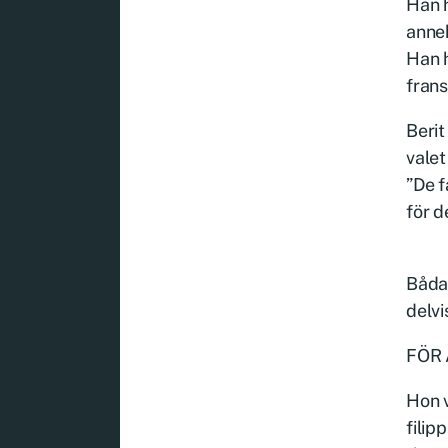
Han h
annek
Han h
fran
Beri
valet
”De f
för d
Båda 
delvi
FÖR 
Hon v
filip