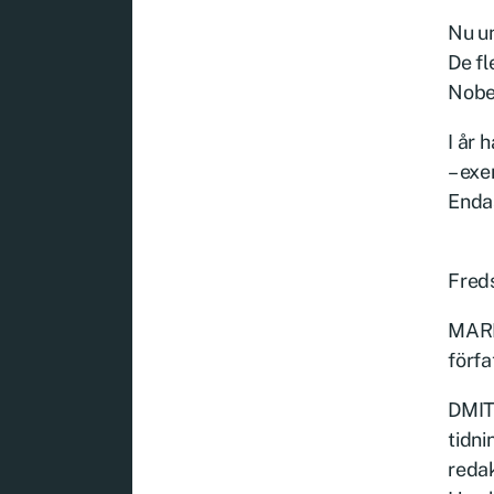
Nu u
De fl
Nobel
I år 
– exe
Endas
Freds
MARIA
förfa
DMITR
tidni
redak