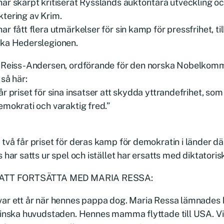
ar skarpt kritiserat Rysslands auktoritära utveckling o
tering av Krim.
ar fått flera utmärkelser för sin kamp för pressfrihet, t
ska Hederslegionen.
t Reiss-Andersen, ordförande för den norska Nobelkomm
 så här:
år priset för sina insatser att skydda yttrandefrihet, som
emokrati och varaktig fred.”
två får priset för deras kamp för demokratin i länder där
s har satts ur spel och istället har ersatts med diktatori
ATT FORTSÄTTA MED MARIA RESSA:
ar ett år när hennes pappa dog. Maria Ressa lämnades h
pinska huvudstaden. Hennes mamma flyttade till USA. Vid